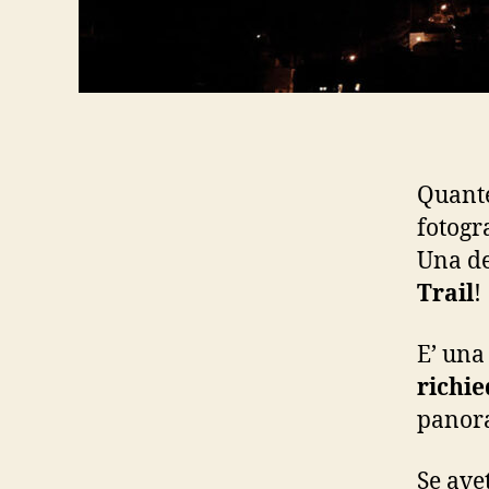
Quante
fotogr
Una de
Trail
!
E’ una
richi
panora
Se avet