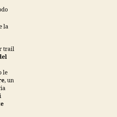
odo
e la
 trail
del
o le
re
, un
via
i
te