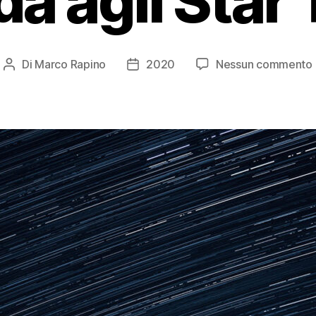
a agli Star 
Di
Marco Rapino
2020
Nessun commento
Autore
Data
articolo
dell'articolo