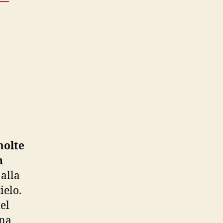
molte
n
 alla
ielo.
el
una