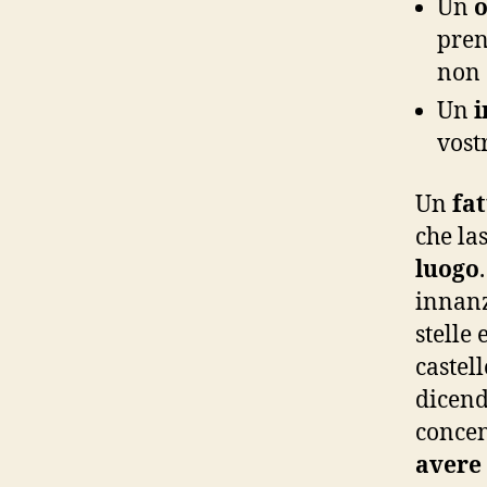
Un
o
pren
non 
Un
i
vost
Un
fa
che la
luogo
innanz
stelle 
castel
dicend
concen
avere 