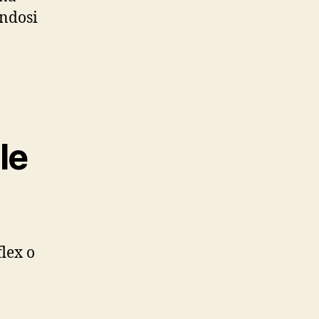
andosi
le
flex o