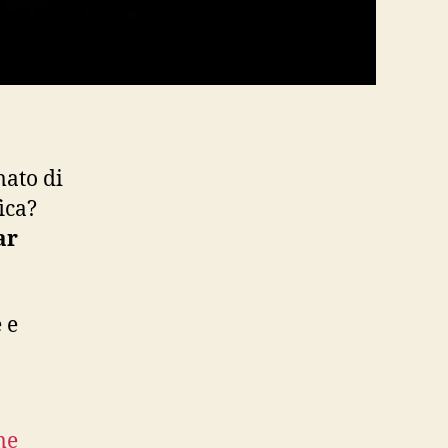
mato di
ica?
ar
 e
me