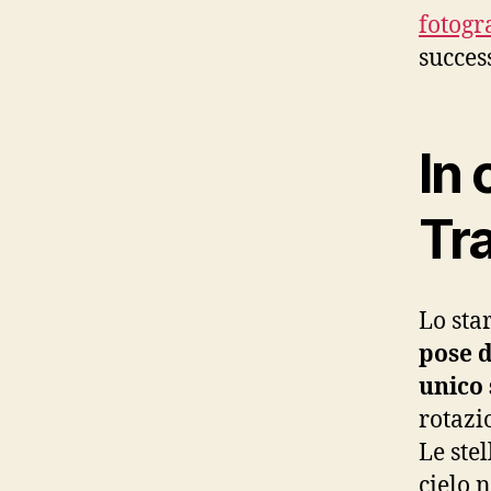
fotogr
success
In 
Tra
Lo star
pose 
unico 
rotazio
Le ste
cielo n