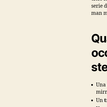
serie 
man ma
Qu
occ
ste
Una
mirr
Un
t